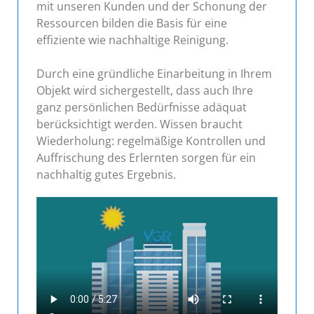
mit unseren Kunden und der Schonung der
Ressourcen bilden die Basis für eine
effiziente wie nachhaltige Reinigung.
Durch eine gründliche Einarbeitung in Ihrem
Objekt wird sichergestellt, dass auch Ihre
ganz persönlichen Bedürfnisse adäquat
berücksichtigt werden. Wissen braucht
Wiederholung: regelmäßige Kontrollen und
Auffrischung des Erlernten sorgen für ein
nachhaltig gutes Ergebnis.